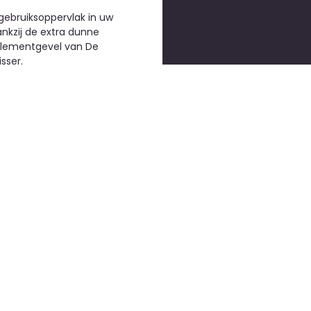
ebruiksoppervlak in uw
ankzij de extra dunne
elementgevel van De
sser.
ners
onze partner in
ng.