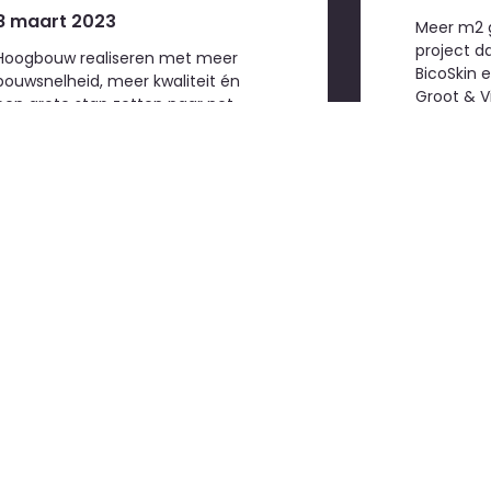
8 maart 2023
Meer m2 g
project d
Hoogbouw realiseren met meer
BicoSkin 
bouwsnelheid, meer kwaliteit én
Groot & Vi
een grote stap zetten naar net
zero: dat kan met de BicoSkin
elementgevel.
info
part
Download hier
de laatste versie
Gevex
, 
van de VMRG
zonweri