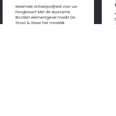
Maximale ontwerpvrijheid voor uw
hoogbouw? Met de duurzame
BicoSkin elementgevel maakt De
Groot & Visser het mogelijk.
contact
De Groot & Visser BV
Marconiweg 1