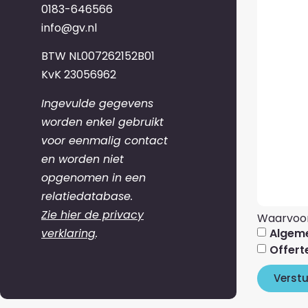
0183-646566
info@gv.nl
BTW NL007262152B01
KvK 23056962
Ingevulde gegevens
worden enkel gebruikt
voor eenmalig contact
en worden niet
opgenomen in een
relatiedatabase.
Zie hier de privacy
Waarvoor
Algem
verklaring
.
Offert
Verst