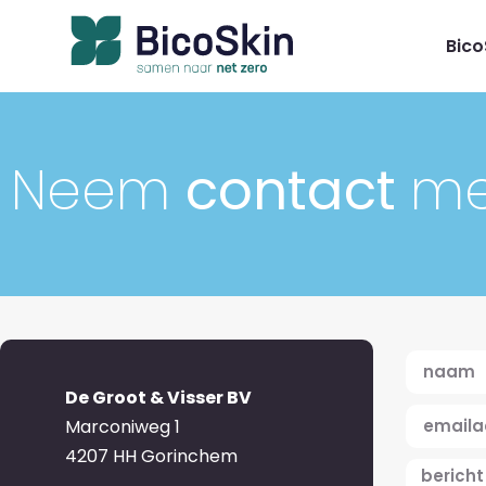
Bico
Neem
contact
me
De Groot & Visser BV
Marconiweg 1
4207 HH Gorinchem