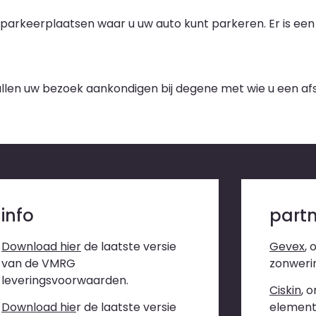
sparkeerplaatsen waar u uw auto kunt parkeren. Er is een
 zullen uw bezoek aankondigen bij degene met wie u een af
info
part
Download hier
de laatste versie
Gevex
, 
van de VMRG
zonweri
leveringsvoorwaarden.
Ciskin
, 
Download hie
r
de laatste versie
element