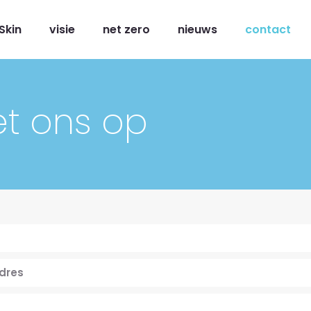
Skin
visie
net zero
nieuws
contact
t ons op