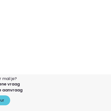
 mail je?
ene vraag
e aanvraag
uur