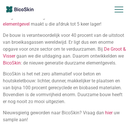
Gemiddeld 20 procent van de CO2-voetafdruk van
hoogbouw zit in de gevel. Met onze nieuwe
BicoSkin
elementgevel
maakt u die afdruk tot 5 keer lager!
De bouw is verantwoordelijk voor 40 procent van de uitstoot
van broeikasgassen wereldwijd. Er ligt dus een enorme
opgave voor onze sector om te verduurzamen. Bij
De Groot &
Visser
gaan we die uitdaging aan. Daarom ontwikkelden we
BicoSkin
: de nieuwe generatie duurzame elementgevels.
BicoSkin is het net zero alternatief voor beton en
houtskeletbouw: lichter, dunner, makkelijker te plaatsen en
van bijna 100 procent gerecyclede en biobased materialen.
Bovendien is de vormvrijheid enorm. Duurzame bouw heeft
er nog nooit zo mooi uitgezien.
Nieuwsgierig geworden naar BicoSkin? Vraag dan
hier
uw
sample aan!